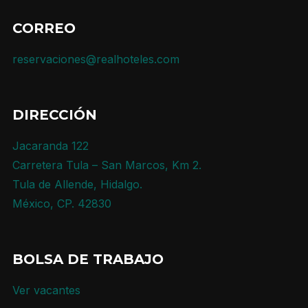
CORREO
reservaciones@realhoteles.com
DIRECCIÓN
Jacaranda 122
Carretera Tula – San Marcos, Km 2.
Tula de Allende, Hidalgo.
México, CP. 42830
BOLSA DE TRABAJO
Ver vacantes