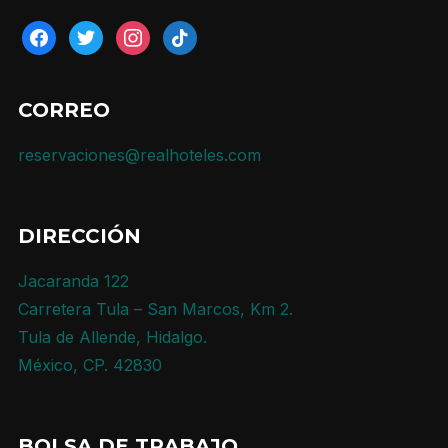
facebook
twitter
instagram
tiktok
CORREO
reservaciones@realhoteles.com
DIRECCIÓN
Jacaranda 122
Carretera Tula – San Marcos, Km 2.
Tula de Allende, Hidalgo.
México, CP. 42830
BOLSA DE TRABAJO