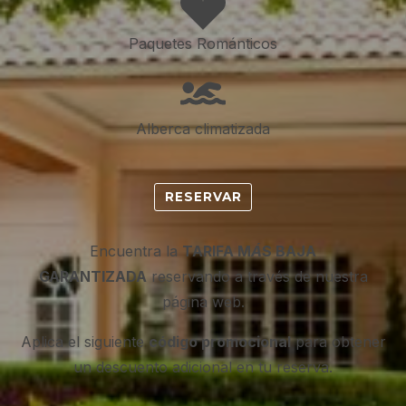
Paquetes Románticos
Alberca climatizada
RESERVAR
Encuentra la
TARIFA M
Á
S BAJA
GARANTIZADA
reservando a través de nuestra
página web.
Aplica el siguiente
código promocional
para obtener
un descuento adicional en tu reserva.