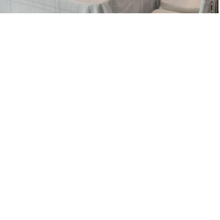
CONTACTO
Tels.
+52 773 732 5351
+52 773 732 3590
Whatsapp.
+52 773 115 8356