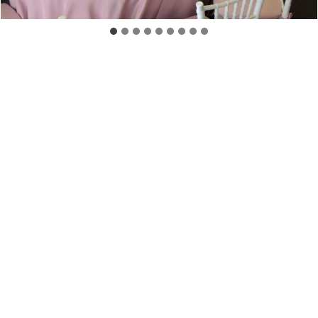
COTIZA TU BODA
CORREO
reservaciones@realhoteles.com
DIRECCIÓN
Jacaranda 122