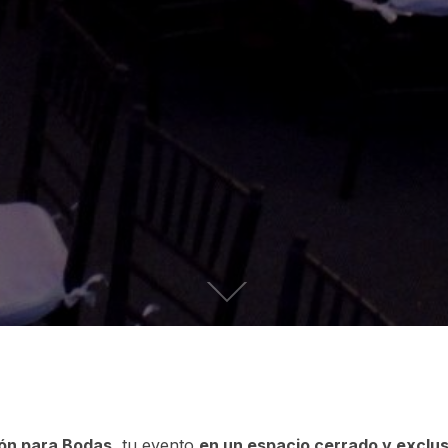
ón para Bodas
, tu evento
en un espacio cerrado y exclus